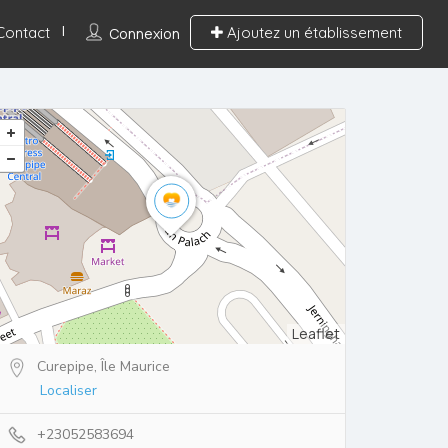
Contact
Ajoutez un établissement
Connexion
Leaflet
Curepipe, Île Maurice
Localiser
+23052583694