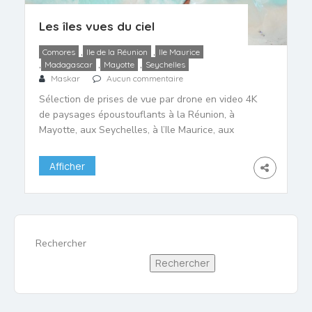
Les îles vues du ciel
,
,
Comores
Ile de la Réunion
Ile Maurice
,
,
,
Madagascar
Mayotte
Seychelles
Maskar
Aucun commentaire
Sélection de prises de vue par drone en video 4K
de paysages époustouflants à la Réunion, à
Mayotte, aux Seychelles, à l’Ile Maurice, aux
Comores ou à Madagascar. N’hésitez pas à nous
en proposer d’autres dans les commentaires s’ils
Afficher
méritent de figurer dans cette liste La Réunion vu
du ciel Sebastien Lacour met en avant […]
Rechercher
Rechercher