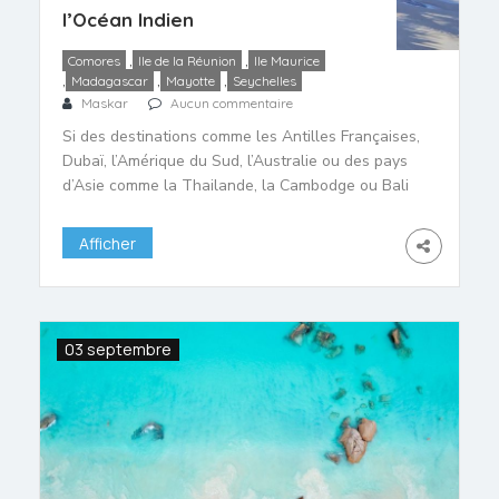
l’Océan Indien
,
,
Comores
Ile de la Réunion
Ile Maurice
,
,
,
Madagascar
Mayotte
Seychelles
Maskar
Aucun commentaire
Si des destinations comme les Antilles Françaises,
Dubaï, l’Amérique du Sud, l’Australie ou des pays
d’Asie comme la Thailande, la Cambodge ou Bali
figurent parmi les plus connues pour profiter du
soleil en hiver, les îles de l’Océan Indien ont des
Afficher
avantages qui méritent de s’y attarder. Un des
plus important est le décalage horaire […]
03 septembre